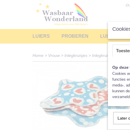
Ov
Cookies
LUIERS
PROBEREN
LUIERS LEA
Toest
Home
>
Vrouw
>
Inlegkruisjes
>
Inlegkruisje bio-kato
Op deze 
Cookies wo
functies e
media-, ad
kunnen dez
verzameld 
Later 