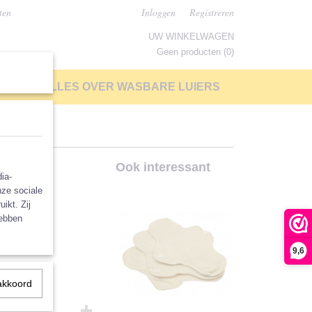
ten
Inloggen
Registreren
UW WINKELWAGEN
Geen producten
(0)
LP
ALLES OVER WASBARE LUIERS
t
Ook interessant
ia-
nze sociale
ikt. Zij
hebben
9,6
akkoord