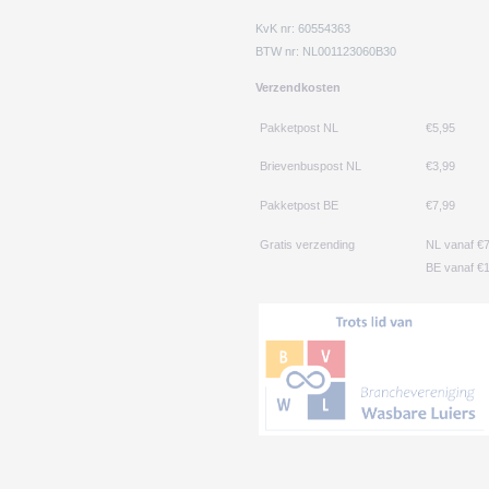
KvK nr: 60554363
BTW nr: NL001123060B30
Verzendkosten
Pakketpost NL
€5,95
Brievenbuspost NL
€3,99
Pakketpost BE
€7,99
Gratis verzending
NL vanaf €
BE vanaf €1