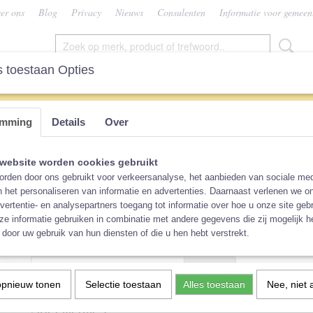
er ons
Blog
Privacy
Nieuws
Consulenten
Informatie voor gemeen
 toestaan Opties
SEN
VROUW
CONSULENTEN
KEUZEHU
emming
Details
Over
en print
Inlegkruisje bio-katoen prin
website worden cookies gebruikt
rden door ons gebruikt voor verkeersanalyse, het aanbieden van sociale med
n het personaliseren van informatie en advertenties. Daarnaast verlenen we o
€ 3,49
(inclusief btw 9%)
vertentie- en analysepartners toegang tot informatie over hoe u onze site gebru
e informatie gebruiken in combinatie met andere gegevens die zij mogelijk 
Niet op voorraad
✘
door uw gebruik van hun diensten of die u hen hebt verstrekt.
Ontvang een mailtje zodra het product weer op voorraad is.
Verstuur
opnieuw tonen
Selectie toestaan
Alles toestaan
Nee, niet 
Specificaties