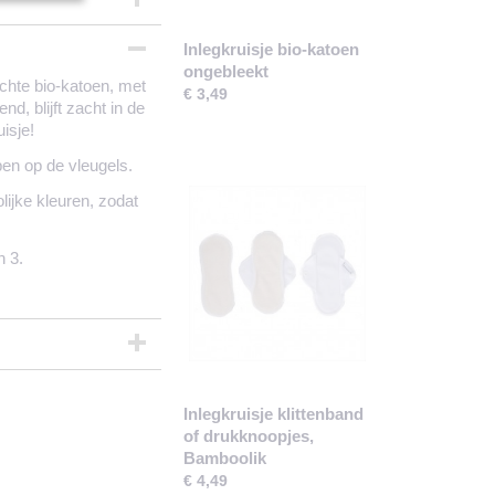
Inlegkruisje bio-katoen
ongebleekt
chte bio-katoen, met
€ 3,49
d, blijft zacht in de
isje!
open op de vleugels.
lijke kleuren, zodat
n 3.
Inlegkruisje klittenband
of drukknoopjes,
Bamboolik
€ 4,49