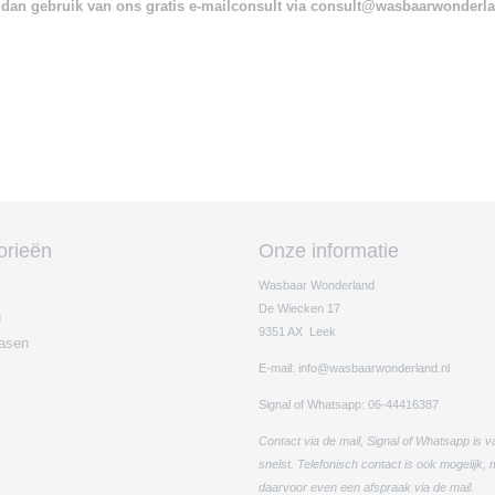
dan gebruik van ons gratis e-mailconsult via consult@wasbaarwonderl
orieën
Onze informatie
Wasbaar Wonderland
De Wiecken 17
n
9351 AX Leek
easen
E-mail: info@wasbaarwonderland.nl
Signal of Whatsapp: 06-44416387
Contact via de mail, Signal of Whatsapp is v
snelst. Telefonisch contact is ook mogelijk,
daarvoor even een afspraak via de mail.