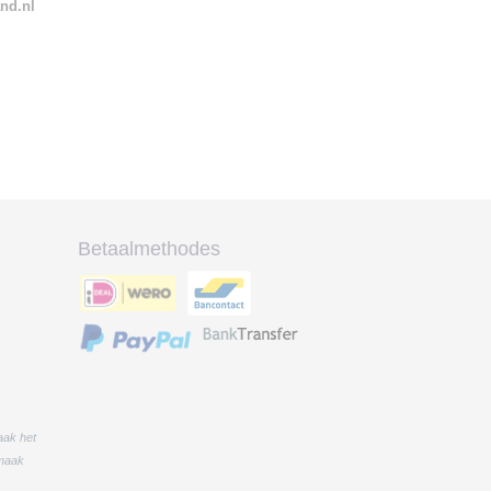
and.nl
Betaalmethodes
aak het
 maak