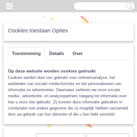
Cookies toestaan Opties
Inloggen
Registreren
UW WINKELWAGEN
Toestemming
Details
Over
Geen producten
(0)
Home
>
Cadeaulijst
> Klaas-en-Irma
Op deze website worden cookies gebruikt
Cookies worden door ons gebruikt voor verkeersanalyse, het
aanbieden van sociale media-functies en het personaliseren van
Sorteer op:
informatie en advertenties. Daarnaast verlenen we onze sociale
media-, advertentie- en analysepartners toegang tot informatie over
hoe u onze site gebruikt. Zij kunnen deze informatie gebruiken in
combinatie met andere gegevens die zij mogelijk hebben verzameld
door uw gebruik van hun diensten of die u hen hebt verstrekt.