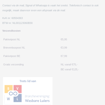
Contact via de mail, Signal of Whatsapp is vaak het snelst. Telefonisch contact is ook
mogelijk, maak daarvoor even een afspraak via de mail.
KvK nr: 60554363
BTW nr: NL001123060B30
Verzendkosten
Pakketpost NL
€5,95
Brievenbuspost NL
€3,99
Pakketpost BE
€7,99
Gratis verzending
NL vanaf €75,-
BE vanaf €125,-