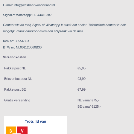
E-mail: info@wasbaarwonderland.nl
Signal of Whatsapp: 06-44416387
Contact via de mail, Signal of Whatsapp is vaak het snelst. Telefonisch contact is ook
mogelijk, maak daarvoor even een afspraak via de mail.
KvK nr: 60554363
BTW nr: NL001123060B30
Verzendkosten
Pakketpost NL
€5,95
Brievenbuspost NL
€3,99
Pakketpost BE
€7,99
Gratis verzending
NL vanaf €75,-
BE vanaf €125,-