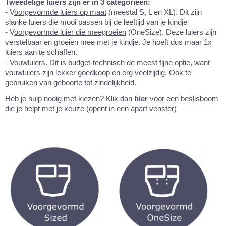
Tweedelige luiers zijn er in 3 categorieën:
- V
oorgevormde luiers op maat
(meestal S, L en XL). Dit zijn
slanke luiers die mooi passen bij de leeftijd van je kindje
- V
oorgevormde luier die meegroeien
(OneSize). Deze luiers zijn
verstelbaar en groeien mee met je kindje. Je hoeft dus maar 1x
luiers aan te schaffen.
-
Vouwluiers
. Dit is budget-technisch de meest fijne optie, want
vouwluiers zijn lekker goedkoop en erg veelzijdig. Ook te
gebruiken van geboorte tot zindelijkheid.
Heb je hulp nodig met kiezen? Klik dan
hier
voor een beslisboom
die je helpt met je keuze (opent in een apart venster)