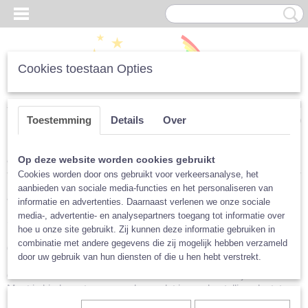
Cookies toestaan Opties
Inloggen
Registreren
UW WINKELWAGEN
Toestemming
Details
Over
Geen producten
(0)
Home
>
Luiers
>
Junior Luiers
Op deze website worden cookies gebruikt
Cookies worden door ons gebruikt voor verkeersanalyse, het
aanbieden van sociale media-functies en het personaliseren van
Junior luiers
informatie en advertenties. Daarnaast verlenen we onze sociale
media-, advertentie- en analysepartners toegang tot informatie over
Soms heeft een kind wat langer luiers nodig. Bijvoorbeeld voor de
hoe u onze site gebruikt. Zij kunnen deze informatie gebruiken in
nacht, of vanwege een medische aandoening. Dan kan het zijn
combinatie met andere gegevens die zij mogelijk hebben verzameld
dat de standaard luiers niet meer passen. Op dat moment kan je
door uw gebruik van hun diensten of die u hen hebt verstrekt.
kiezen voor een junior luier. Deze luiers passen bij een taille-
omtrek van 38 - 60 cm. Gemiddeld is dit vanaf 7 à 8 jaar oud.
Meet je kind eerst even goed, voordat je een bestelling plaatst.