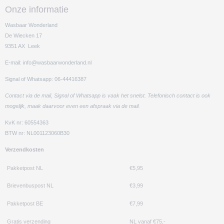
Onze informatie
Wasbaar Wonderland
De Wiecken 17
9351 AX Leek
E-mail: info@wasbaarwonderland.nl
Signal of Whatsapp: 06-44416387
Contact via de mail, Signal of Whatsapp is vaak het snelst. Telefonisch contact is ook
mogelijk, maak daarvoor even een afspraak via de mail.
KvK nr: 60554363
BTW nr: NL001123060B30
Verzendkosten
Pakketpost NL
€5,95
Brievenbuspost NL
€3,99
Pakketpost BE
€7,99
Gratis verzending
NL vanaf €75,-