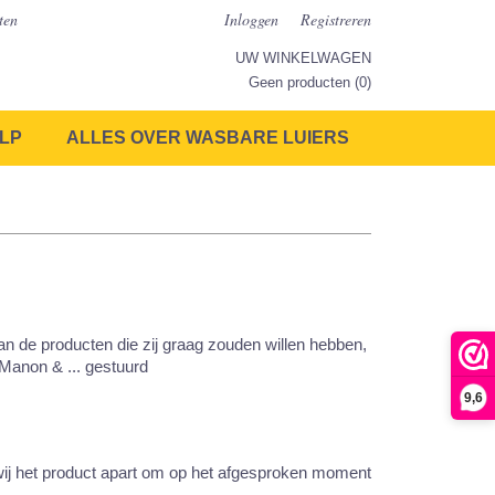
ten
Inloggen
Registreren
UW WINKELWAGEN
Geen producten
(0)
LP
ALLES OVER WASBARE LUIERS
n de producten die zij graag zouden willen hebben,
Manon & ... gestuurd
9,6
 wij het product apart om op het afgesproken moment