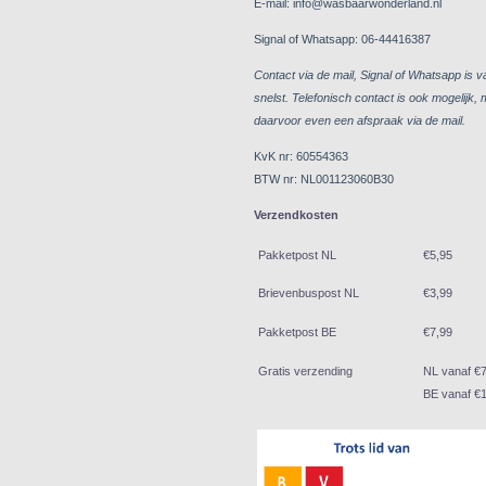
E-mail: info@wasbaarwonderland.nl
Signal of Whatsapp: 06-44416387
Contact via de mail, Signal of Whatsapp is v
snelst. Telefonisch contact is ook mogelijk,
daarvoor even een afspraak via de mail.
KvK nr: 60554363
BTW nr: NL001123060B30
Verzendkosten
Pakketpost NL
€5,95
Brievenbuspost NL
€3,99
Pakketpost BE
€7,99
Gratis verzending
NL vanaf €
BE vanaf €1