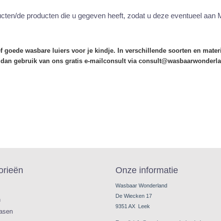
oducten/de producten die u gegeven heeft, zodat u deze eventueel aan
 goede wasbare luiers voor je kindje. In verschillende soorten en mate
dan gebruik van ons gratis e-mailconsult via consult@wasbaarwonderl
orieën
Onze informatie
Wasbaar Wonderland
De Wiecken 17
n
9351 AX Leek
easen