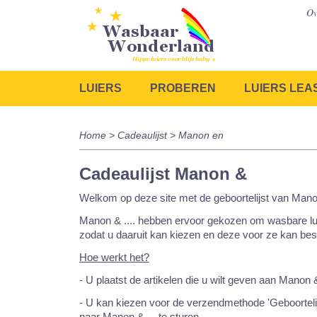
Ov
LUIERS
PROBEREN
LUIERS LEA
Home
>
Cadeaulijst
> Manon en
Cadeaulijst Manon &
Welkom op deze site met de geboortelijst van Man
Manon & .... hebben ervoor gekozen om wasbare lui
zodat u daaruit kan kiezen en deze voor ze kan be
Hoe werkt het?
- U plaatst de artikelen die u wilt geven aan Manon 
- U kan kiezen voor de verzendmethode 'Geboortelij
naar Manon & ... te sturen