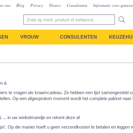
er ons
Blog
Privacy
Nieuws
Consulenten
Informatie voor gemeen
SEN
VROUW
CONSULENTEN
KEUZEHU
on &
ers te vragen als kraamcadeau. Ze hebben een lijst samengesteld va
stellen. Op een afgesproken moment wordt het complete pakket naar 
& ... in uw winkelmandje en rekent deze af
st'. Op die manier hoeft u geen verzendkosten te betalen en leggen