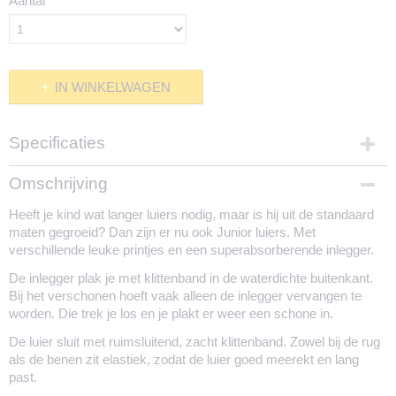
Aantal
IN WINKELWAGEN
Specificaties
Productcode
Omschrijving
1751-2152
Heeft je kind wat langer luiers nodig, maar is hij uit de standaard
maten gegroeid? Dan zijn er nu ook Junior luiers. Met
verschillende leuke printjes en een superabsorberende inlegger.
De inlegger plak je met klittenband in de waterdichte buitenkant.
Bij het verschonen hoeft vaak alleen de inlegger vervangen te
worden. Die trek je los en je plakt er weer een schone in.
De luier sluit met ruimsluitend, zacht klittenband. Zowel bij de rug
als de benen zit elastiek, zodat de luier goed meerekt en lang
past.