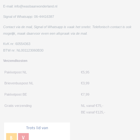
E-mail: info@wasbaarwonderland.nl
Signal of Whatsapp: 06-44416387
Contact via de mail, Signal of Whatsapp is vaak het snelst. Telefonisch contact is ook
mogelijk, maak daarvoor even een afspraak via de mail.
KvK nr: 60554363
BTW nr: NL001123060B30
Verzendkosten
Pakketpost NL
€5,95
Brievenbuspost NL
€3,99
Pakketpost BE
€7,99
Gratis verzending
NL vanaf €75,-
BE vanaf €125,-