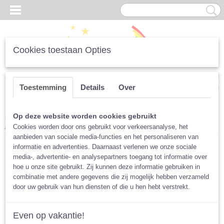
Cookies toestaan Opties
Inloggen
Registreren
UW WINKELWAGEN
Toestemming
Details
Over
Geen producten
(0)
Home
>
Luiers
>
Junior Luiers
>
Blümchen Junior 2-in-1 (8 tot 13
Op deze website worden cookies gebruikt
jaar)
Cookies worden door ons gebruikt voor verkeersanalyse, het
aanbieden van sociale media-functies en het personaliseren van
informatie en advertenties. Daarnaast verlenen we onze sociale
media-, advertentie- en analysepartners toegang tot informatie over
hoe u onze site gebruikt. Zij kunnen deze informatie gebruiken in
combinatie met andere gegevens die zij mogelijk hebben verzameld
door uw gebruik van hun diensten of die u hen hebt verstrekt.
Even op vakantie!