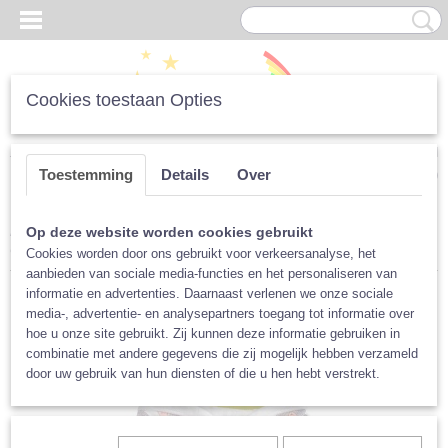
Cookies toestaan Opties
Inloggen
Registreren
UW WINKELWAGEN
Toestemming
Details
Over
Geen producten
(0)
Home
>
Luiers
>
Overbroekjes
>
Overbroekjes PUL
>
Xkko
Op deze website worden cookies gebruikt
OneSize
>
XKKO OneSize overbroekje Schaapjes
Cookies worden door ons gebruikt voor verkeersanalyse, het
aanbieden van sociale media-functies en het personaliseren van
informatie en advertenties. Daarnaast verlenen we onze sociale
media-, advertentie- en analysepartners toegang tot informatie over
hoe u onze site gebruikt. Zij kunnen deze informatie gebruiken in
combinatie met andere gegevens die zij mogelijk hebben verzameld
door uw gebruik van hun diensten of die u hen hebt verstrekt.