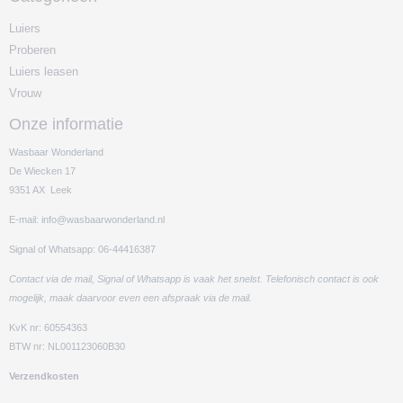
Luiers
Proberen
Luiers leasen
Vrouw
Onze informatie
Wasbaar Wonderland
De Wiecken 17
9351 AX Leek
E-mail: info@wasbaarwonderland.nl
Signal of Whatsapp: 06-44416387
Contact via de mail, Signal of Whatsapp is vaak het snelst. Telefonisch contact is ook
mogelijk, maak daarvoor even een afspraak via de mail.
KvK nr: 60554363
BTW nr: NL001123060B30
Verzendkosten