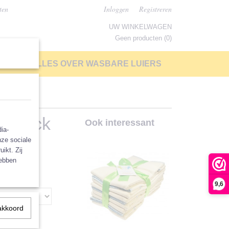
ten
Inloggen
Registreren
UW WINKELWAGEN
Geen producten
(0)
LP
ALLES OVER WASBARE LUIERS
10-pack
Ook interessant
ia-
nze sociale
ikt. Zij
hebben
9,6
akkoord