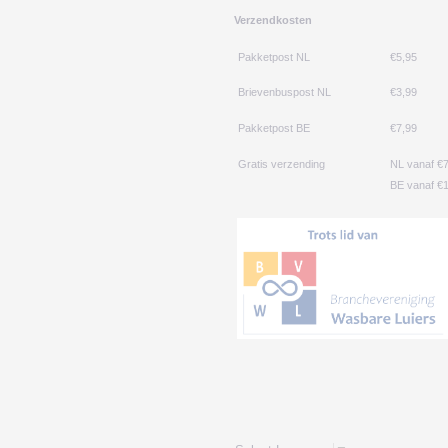
Verzendkosten
Pakketpost NL
€5,95
Brievenbuspost NL
€3,99
Pakketpost BE
€7,99
Gratis verzending
NL vanaf €
BE vanaf €1