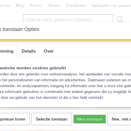
er ons
Blog
Privacy
Nieuws
Consulenten
Informatie voor gemeen
 toestaan Opties
SEN
VROUW
CONSULENTEN
KEUZEHU
emming
Details
Over
s
>
Blümchen Billendoekjes, 10-pack
Blümchen Billendoekjes, 
website worden cookies gebruikt
rden door ons gebruikt voor verkeersanalyse, het aanbieden van sociale med
n het personaliseren van informatie en advertenties. Daarnaast verlenen we o
€ 8,49
(inclusief btw 21%)
vertentie- en analysepartners toegang tot informatie over hoe u onze site gebru
e informatie gebruiken in combinatie met andere gegevens die zij mogelijk 
Op voorraad
✓
door uw gebruik van hun diensten of die u hen hebt verstrekt.
Kleur
Aantal
opnieuw tonen
Selectie toestaan
Alles toestaan
Nee, niet 