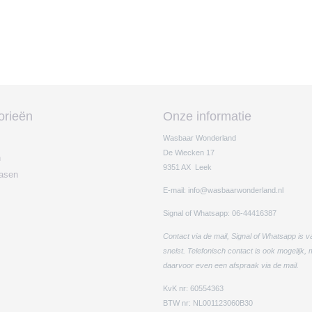
orieën
Onze informatie
Wasbaar Wonderland
De Wiecken 17
n
9351 AX Leek
easen
E-mail: info@wasbaarwonderland.nl
Signal of Whatsapp: 06-44416387
Contact via de mail, Signal of Whatsapp is v
snelst. Telefonisch contact is ook mogelijk,
daarvoor even een afspraak via de mail.
KvK nr: 60554363
BTW nr: NL001123060B30