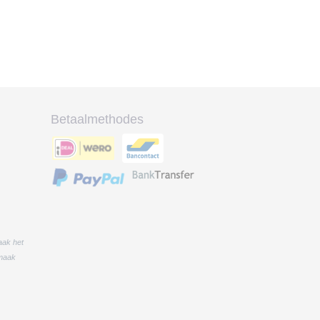
Betaalmethodes
aak het
 maak