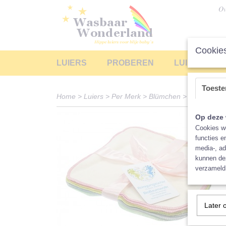
Ov
Cookies
LUIERS
PROBEREN
LUIERS LEA
Toest
Home
>
Luiers
>
Per Merk
>
Blümchen
>
Accessoire
Op deze 
Cookies wo
functies e
media-, ad
kunnen dez
verzameld 
Later 