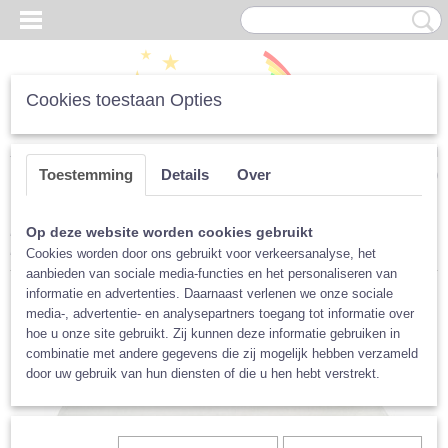
Cookies toestaan Opties
Inloggen
Registreren
UW WINKELWAGEN
Toestemming
Details
Over
Geen producten
(0)
Home
>
Luiers
>
Per Merk
>
Blümchen
>
Accessoires
>
Op deze website worden cookies gebruikt
Nachtinlegger Blümchen bamboe/bio-katoen
Cookies worden door ons gebruikt voor verkeersanalyse, het
aanbieden van sociale media-functies en het personaliseren van
informatie en advertenties. Daarnaast verlenen we onze sociale
media-, advertentie- en analysepartners toegang tot informatie over
hoe u onze site gebruikt. Zij kunnen deze informatie gebruiken in
combinatie met andere gegevens die zij mogelijk hebben verzameld
door uw gebruik van hun diensten of die u hen hebt verstrekt.