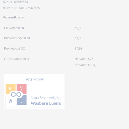
KvK nr: 60554363
BTW nr: NL001123060B30
Verzendkosten
Pakketpost NL
€5,95
Brievenbuspost NL
€3,99
Pakketpost BE
€7,99
Gratis verzending
NL vanaf €75,-
BE vanaf €125,-