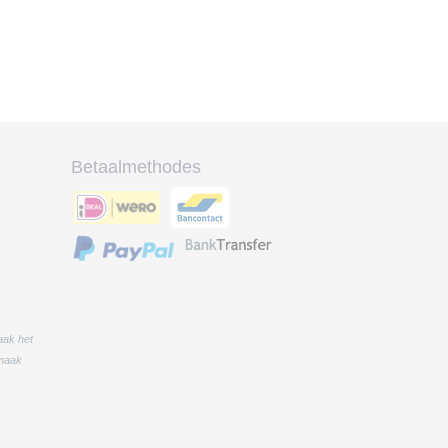
Betaalmethodes
aak het
 maak