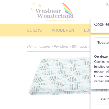
Ov
Cookies
LUIERS
PROBEREN
LUIERS LEA
Toest
Home
>
Luiers
>
Per Merk
>
Blümchen
>
Accessoire
Op deze 
Cookies wo
functies e
media-, ad
kunnen dez
verzameld 
Later 