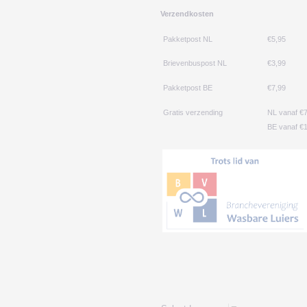
Verzendkosten
Pakketpost NL
€5,95
Brievenbuspost NL
€3,99
Pakketpost BE
€7,99
Gratis verzending
NL vanaf €
BE vanaf €1