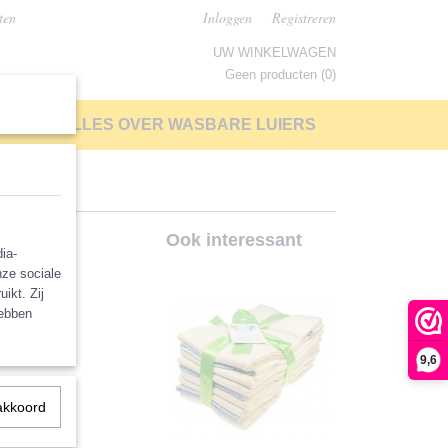
ten
Inloggen
Registreren
UW WINKELWAGEN
Geen producten
(0)
LP
ALLES OVER WASBARE LUIERS
Ook interessant
ia-
nze sociale
ikt. Zij
hebben
9,6
akkoord