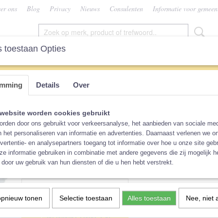
er ons
Blog
Privacy
Nieuws
Consulenten
Informatie voor gemeen
 toestaan Opties
SEN
VROUW
CONSULENTEN
KEUZEHU
emming
Details
Over
s
>
Verschoningsmatje Vissen
Verschoningsmatje Vissen
website worden cookies gebruikt
rden door ons gebruikt voor verkeersanalyse, het aanbieden van sociale med
n het personaliseren van informatie en advertenties. Daarnaast verlenen we o
€ 9,99
(inclusief btw 21%)
vertentie- en analysepartners toegang tot informatie over hoe u onze site gebru
e informatie gebruiken in combinatie met andere gegevens die zij mogelijk 
Op voorraad
✓
door uw gebruik van hun diensten of die u hen hebt verstrekt.
Aantal
opnieuw tonen
Selectie toestaan
Alles toestaan
Nee, niet 