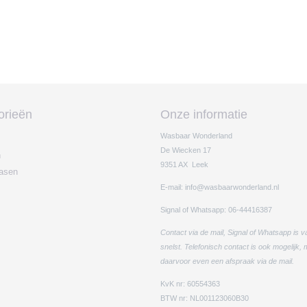
orieën
Onze informatie
Wasbaar Wonderland
De Wiecken 17
n
9351 AX Leek
easen
E-mail: info@wasbaarwonderland.nl
Signal of Whatsapp: 06-44416387
Contact via de mail, Signal of Whatsapp is v
snelst. Telefonisch contact is ook mogelijk,
daarvoor even een afspraak via de mail.
KvK nr: 60554363
BTW nr: NL001123060B30