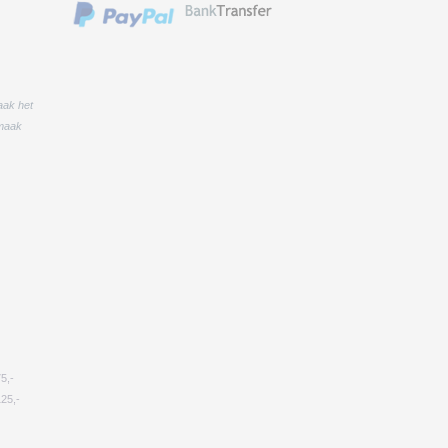
aak het
 maak
75,-
25,-