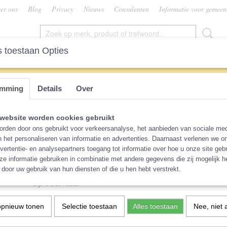
er ons
Blog
Privacy
Nieuws
Consulenten
Informatie voor gemeen
 toestaan Opties
SEN
VROUW
CONSULENTEN
KEUZEHU
emming
Details
Over
es
>
Blümchen OneSize overbroekje klittenband
Blümchen OneSize overbr
website worden cookies gebruikt
rden door ons gebruikt voor verkeersanalyse, het aanbieden van sociale med
klittenband
n het personaliseren van informatie en advertenties. Daarnaast verlenen we o
vertentie- en analysepartners toegang tot informatie over hoe u onze site gebru
e informatie gebruiken in combinatie met andere gegevens die zij mogelijk 
€ 11,90
(inclusief btw 21%)
door uw gebruik van hun diensten of die u hen hebt verstrekt.
Op voorraad
✓
Print
Aantal
opnieuw tonen
Selectie toestaan
Alles toestaan
Nee, niet 