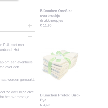
Blümchen OneSize
overbroekje
drukknoopjes
€ 11,90
an PUL-stof met
ttenband. Het
flap om een eventuele
rima over een
 maat worden gemaakt.
oor ze over bijna elke
Blümchen Prefold Bird-
dat het overbroekje
Eye
€ 3,69