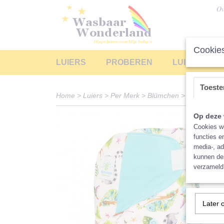
Ov
Cookies
LUIERS
PROBEREN
LUIERS LEA
Toest
Home
>
Luiers
>
Per Merk
>
Blümchen
>
Overbroekj
Op deze 
Cookies wo
functies e
media-, ad
kunnen dez
verzameld 
Later 