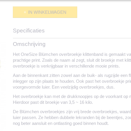
IN WINKELWAGEN
Specificaties
Productcode
1627-1942
Omschrijving
Het OneSize Blümchen overbroekje klittenband is gemaakt v
prachtige print. Zoals de naam al zegt, sluit dit broekje met kli
overbroekje is verkrijgbaar in verschillende mooie prints.
Aan de binnenkant zitten zowel aan de buik- als rugzijde een 
inlegger op zijn plaats te houden. Ook past het overbroekje p
voorgevormde luier. Een veelzijdig overbroekjes, dus.
Het overbroekje kan met de drukknoopjes op de voorkant op
Hierdoor past dit broekje van 3,5 ~ 16 kilo.
De Blümchen overbroekjes zijn vrij brede overbroekjes, waard
luier passen. Ze hebben dubbele lekranden bij de beentjes, zo
nog beter aansluit en ontlasting goed binnen houdt.