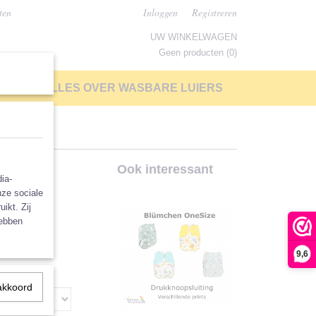
ten
Inloggen
Registreren
UW WINKELWAGEN
Geen producten
(0)
LP
ALLES OVER WASBARE LUIERS
oekje
Ook interessant
ia-
nze sociale
ikt. Zij
hebben
9,6
akkoord