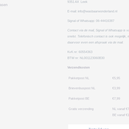
9351 AX Leek
easen
E-mail: info@wasbaarwonderland.nl
Signal of Whatsapp: 06-44416387
Contact via de mail, Signal of Whatsapp is v
snelst. Telefonisch contact is ook mogelijk,
daarvoor even een afspraak via de mail.
KvK nr: 60554363
BTW nr: NL001123060B30
Verzendkosten
Pakketpost NL
€5,95
Brievenbuspost NL
€3,99
Pakketpost BE
€7,99
Gratis verzending
NL vanaf €
BE vanaf €1