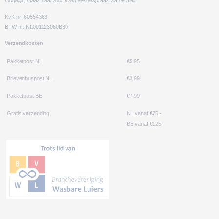
mogelijk, maak daarvoor even een afspraak via de mail.
KvK nr: 60554363
BTW nr: NL001123060B30
Verzendkosten
Pakketpost NL
€5,95
Brievenbuspost NL
€3,99
Pakketpost BE
€7,99
Gratis verzending
NL vanaf €75,-
BE vanaf €125,-