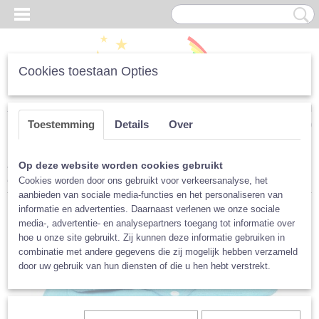
Cookies toestaan Opties
Inloggen
Registreren
UW WINKELWAGEN
Toestemming
Details
Over
Geen producten
(0)
Home
>
Luiers
>
Per Merk
>
Blümchen
>
Voor mama
>
Op deze website worden cookies gebruikt
Maandverband Blümchen, bio-katoen
Cookies worden door ons gebruikt voor verkeersanalyse, het
aanbieden van sociale media-functies en het personaliseren van
informatie en advertenties. Daarnaast verlenen we onze sociale
media-, advertentie- en analysepartners toegang tot informatie over
hoe u onze site gebruikt. Zij kunnen deze informatie gebruiken in
combinatie met andere gegevens die zij mogelijk hebben verzameld
door uw gebruik van hun diensten of die u hen hebt verstrekt.