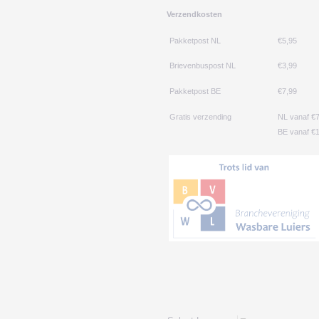
Verzendkosten
Pakketpost NL
€5,95
Brievenbuspost NL
€3,99
Pakketpost BE
€7,99
Gratis verzending
NL vanaf €
BE vanaf €1