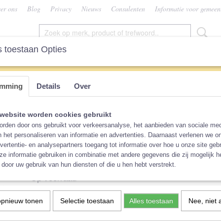
er ons
Blog
Privacy
Nieuws
Consulenten
Informatie voor gemeen
 toestaan Opties
SEN
VROUW
CONSULENTEN
KEUZEHU
emming
Details
Over
>
Wetbag XS Blümchen, verschillende prints
Wetbag XS Blümchen, vers
website worden cookies gebruikt
rden door ons gebruikt voor verkeersanalyse, het aanbieden van sociale med
prints
n het personaliseren van informatie en advertenties. Daarnaast verlenen we o
vertentie- en analysepartners toegang tot informatie over hoe u onze site gebru
e informatie gebruiken in combinatie met andere gegevens die zij mogelijk 
€ 4,99
(inclusief btw 21%)
door uw gebruik van hun diensten of die u hen hebt verstrekt.
Op voorraad
✓
Print
Aantal
opnieuw tonen
Selectie toestaan
Alles toestaan
Nee, niet 