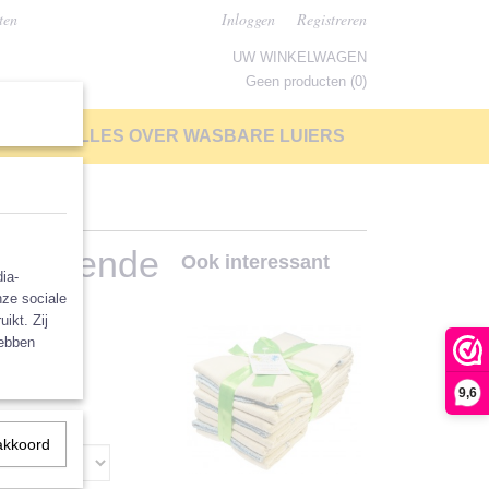
ten
Inloggen
Registreren
UW WINKELWAGEN
Geen producten
(0)
LP
ALLES OVER WASBARE LUIERS
chillende
Ook interessant
ia-
nze sociale
ikt. Zij
hebben
9,6
akkoord