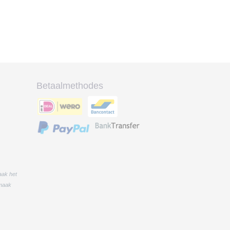
Betaalmethodes
aak het
 maak