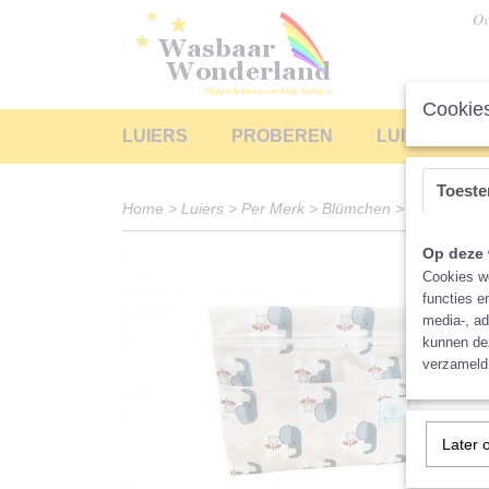
Ov
Cookies
LUIERS
PROBEREN
LUIERS LEA
Toest
Home
>
Luiers
>
Per Merk
>
Blümchen
>
Voor mama
Op deze 
Cookies wo
functies e
media-, ad
kunnen dez
verzameld 
Later 