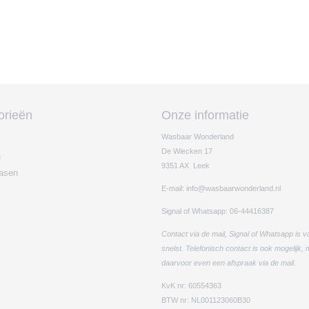
orieën
Onze informatie
Wasbaar Wonderland
De Wiecken 17
n
9351 AX Leek
easen
E-mail: info@wasbaarwonderland.nl
Signal of Whatsapp: 06-44416387
Contact via de mail, Signal of Whatsapp is v
snelst. Telefonisch contact is ook mogelijk,
daarvoor even een afspraak via de mail.
KvK nr: 60554363
BTW nr: NL001123060B30