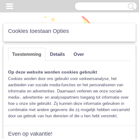
Cookies toestaan Opties
Inloggen
Registreren
UW WINKELWAGEN
Toestemming
Details
Over
Geen producten
(0)
Home
>
Luiers
>
Per Merk
>
Popolini
>
Voordeelpakket Popolini
Op deze website worden cookies gebruikt
MaxiSnap
Cookies worden door ons gebruikt voor verkeersanalyse, het
aanbieden van sociale media-functies en het personaliseren van
informatie en advertenties. Daarnaast verlenen we onze sociale
media-, advertentie- en analysepartners toegang tot informatie over
hoe u onze site gebruikt. Zij kunnen deze informatie gebruiken in
combinatie met andere gegevens die zij mogelijk hebben verzameld
door uw gebruik van hun diensten of die u hen hebt verstrekt.
Even op vakantie!