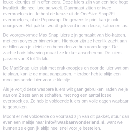
leuke kleurtjes of in effen ecru. Deze luiers zijn van een hele hoge
85% katoen, 15% polyester
kwaliteit, die heel luxe aanvoelt. Daarnaast zitten er twee
Materiaal overbroekjes
overbroekjes in. Je hebt de keuze uit de OneSize Snap2Fit
100% PUL
overbroekjes, of de Popowrap. De gewenste print kan je ook
Maatvoering
doorgeven. Het pakket wordt geleverd in een leuke, katoenen tas.
MiniSnap: 2-8 kilo, MaxiSnap: 3,5 - 15 kilo
De voorgevormde MaxiSnap luiers zijn gemaakt van bio-katoen,
Sluiting luiers
met een polyester binnenkant. Hierdoor zijn ze heerlijk zacht aan
Drukknoopjes
de billen van je kleintje en behouden ze hun vorm langer. De
Sluiting overbroekjes
zachte badstofweving maakt ze lekker absorberend. De luiers
Klittenband
passen van 3 tot 15 kilo.
Droogtijd gemiddeld
Minder dan 1 dag
De MaxiSnap luier sluit met drukknoopjes en door de luier wat om
te slaan, kan je de maat aanpassen. Hierdoor heb je altijd een
Ontworpen in
mooi passende luier voor je kleintje.
Oostenrijk
Geproduceerd in
Als je voltijd deze wasbare luiers wilt gaan gebruiken, raden we je
Hongarije
aan om 2 sets aan te schaffen, met nog een aantal losse
overbroekjes. Zo heb je voldoende luiers om volle dagen wasbaar
te gebruiken.
Mocht er niet voldoende op voorraad zijn van dit pakket, stuur dan
even een mailtje naar
info@wasbaarwonderland.nl,
want we
kunnen ze eigenlijk altijd heel snel voor je bestellen.