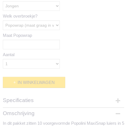
Welk overbroekje?
Maat Popowrap
Aantal
IN WINKELWAGEN
Specificaties
Productcode
Omschrijving
1715-2139
In dit pakket zitten 10 voorgevormde Popolini MaxiSnap luiers in 5
Materiaal luiers