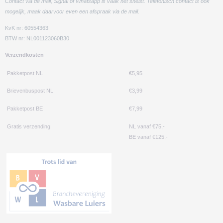
Contact via de mail, Signal of Whatsapp is vaak het snelst. Telefonisch contact is ook
mogelijk, maak daarvoor even een afspraak via de mail.
KvK nr: 60554363
BTW nr: NL001123060B30
Verzendkosten
Pakketpost NL
€5,95
Brievenbuspost NL
€3,99
Pakketpost BE
€7,99
Gratis verzending
NL vanaf €75,-
BE vanaf €125,-