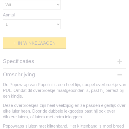
Aantal
IN WINKELWAGEN
Specificaties
Productcode
Omschrijving
1716-2046
De Popowrap van Popolini is een heel fijn, soepel overbroekje van
PUL. Omdat dit overbroekje maatgebonden is, past hij perfect bij
een kindje.
Deze overbroekjes zijn heel veelzijdig en ze passen eigenlijk over
elke luier heen. Door de dubbele lekgootjes past hij ook over
dikkere luiers, of luiers met extra inleggers.
Popowraps sluiten met klittenband. Het klittenband is mooi breed