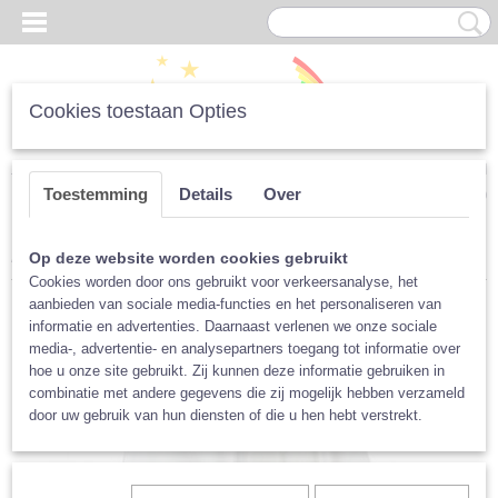
Cookies toestaan Opties
Inloggen
Registreren
UW WINKELWAGEN
Toestemming
Details
Over
Geen producten
(0)
Home
>
Luiers
>
Per Merk
>
Popolini
>
Popolini Popowrap, maat S
Op deze website worden cookies gebruikt
Cookies worden door ons gebruikt voor verkeersanalyse, het
aanbieden van sociale media-functies en het personaliseren van
informatie en advertenties. Daarnaast verlenen we onze sociale
media-, advertentie- en analysepartners toegang tot informatie over
hoe u onze site gebruikt. Zij kunnen deze informatie gebruiken in
combinatie met andere gegevens die zij mogelijk hebben verzameld
door uw gebruik van hun diensten of die u hen hebt verstrekt.