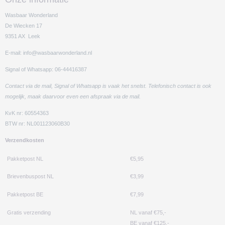
Wasbaar Wonderland
De Wiecken 17
9351 AX Leek
E-mail: info@wasbaarwonderland.nl
Signal of Whatsapp: 06-44416387
Contact via de mail, Signal of Whatsapp is vaak het snelst. Telefonisch contact is ook
mogelijk, maak daarvoor even een afspraak via de mail.
KvK nr: 60554363
BTW nr: NL001123060B30
Verzendkosten
Pakketpost NL
€5,95
Brievenbuspost NL
€3,99
Pakketpost BE
€7,99
Gratis verzending
NL vanaf €75,-
BE vanaf €125,-