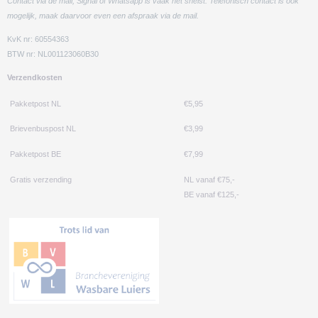
Contact via de mail, Signal of Whatsapp is vaak het snelst. Telefonisch contact is ook
mogelijk, maak daarvoor even een afspraak via de mail.
KvK nr: 60554363
BTW nr: NL001123060B30
Verzendkosten
Pakketpost NL
€5,95
Brievenbuspost NL
€3,99
Pakketpost BE
€7,99
Gratis verzending
NL vanaf €75,-
BE vanaf €125,-