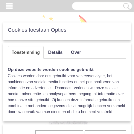
Cookies toestaan Opties
Inloggen
Registreren
UW WINKELWAGEN
Toestemming
Details
Over
Geen producten
(0)
Home
>
Luiers
>
Per Merk
>
XKKO
>
Bijtring met tutteldoekje,
Op deze website worden cookies gebruikt
Sterren Grijs
Cookies worden door ons gebruikt voor verkeersanalyse, het
aanbieden van sociale media-functies en het personaliseren van
informatie en advertenties. Daarnaast verlenen we onze sociale
media-, advertentie- en analysepartners toegang tot informatie over
hoe u onze site gebruikt. Zij kunnen deze informatie gebruiken in
combinatie met andere gegevens die zij mogelijk hebben verzameld
door uw gebruik van hun diensten of die u hen hebt verstrekt.