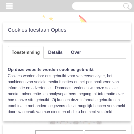
Cookies toestaan Opties
Inloggen
Registreren
UW WINKELWAGEN
Toestemming
Details
Over
Geen producten
(0)
Home
>
Luiers
>
Per Merk
>
XKKO
>
Wetbag XKKO, verschillende
Op deze website worden cookies gebruikt
prints
Cookies worden door ons gebruikt voor verkeersanalyse, het
aanbieden van sociale media-functies en het personaliseren van
informatie en advertenties. Daarnaast verlenen we onze sociale
media-, advertentie- en analysepartners toegang tot informatie over
hoe u onze site gebruikt. Zij kunnen deze informatie gebruiken in
combinatie met andere gegevens die zij mogelijk hebben verzameld
door uw gebruik van hun diensten of die u hen hebt verstrekt.