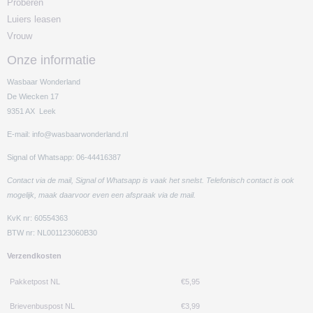
Proberen
Luiers leasen
Vrouw
Onze informatie
Wasbaar Wonderland
De Wiecken 17
9351 AX Leek
E-mail: info@wasbaarwonderland.nl
Signal of Whatsapp: 06-44416387
Contact via de mail, Signal of Whatsapp is vaak het snelst. Telefonisch contact is ook
mogelijk, maak daarvoor even een afspraak via de mail.
KvK nr: 60554363
BTW nr: NL001123060B30
Verzendkosten
Pakketpost NL
€5,95
Brievenbuspost NL
€3,99