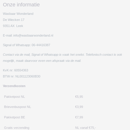
Onze informatie
Wasbaar Wonderland
De Wiecken 17
9351 AX Leek
E-mail: info@wasbaarwonderland.nl
Signal of Whatsapp: 06-44416387
Contact via de mail, Signal of Whatsapp is vaak het snelst. Telefonisch contact is ook
mogelijk, maak daarvoor even een afspraak via de mail.
KvK nr: 60554363
BTW nr: NL001123060B30
Verzendkosten
Pakketpost NL
€5,95
Brievenbuspost NL
€3,99
Pakketpost BE
€7,99
Gratis verzending
NL vanaf €75,-