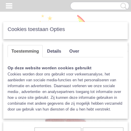
Cookies toestaan Opties
Inloggen
Registreren
UW WINKELWAGEN
Toestemming
Details
Over
Geen producten
(0)
Home
>
Luiers
>
Per Merk
>
XKKO
>
XKKO Bio-katoen
Op deze website worden cookies gebruikt
voorgevormd, maat M
Cookies worden door ons gebruikt voor verkeersanalyse, het
aanbieden van sociale media-functies en het personaliseren van
informatie en advertenties. Daarnaast verlenen we onze sociale
media-, advertentie- en analysepartners toegang tot informatie over
hoe u onze site gebruikt. Zij kunnen deze informatie gebruiken in
combinatie met andere gegevens die zij mogelijk hebben verzameld
door uw gebruik van hun diensten of die u hen hebt verstrekt.