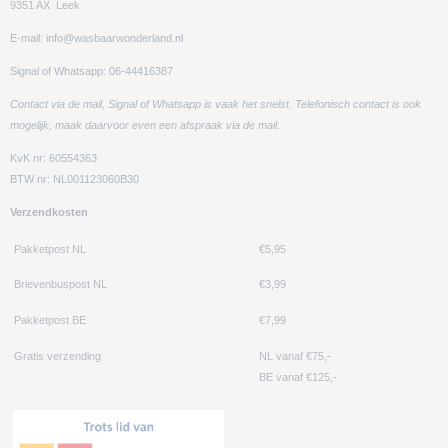
9351 AX Leek
E-mail: info@wasbaarwonderland.nl
Signal of Whatsapp: 06-44416387
Contact via de mail, Signal of Whatsapp is vaak het snelst. Telefonisch contact is ook
mogelijk, maak daarvoor even een afspraak via de mail.
KvK nr: 60554363
BTW nr: NL001123060B30
Verzendkosten
Pakketpost NL
€5,95
Brievenbuspost NL
€3,99
Pakketpost BE
€7,99
Gratis verzending
NL vanaf €75,-
BE vanaf €125,-