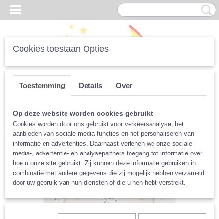
Cookies toestaan Opties
Inloggen
Registreren
UW WINKELWAGEN
Toestemming
Details
Over
Geen producten
(0)
Home
>
Luiers
>
Peuter en kleuter
>
Overbroekjes
>
Blümchen XL
Op deze website worden cookies gebruikt
overbroekje, verschillende prints
Cookies worden door ons gebruikt voor verkeersanalyse, het
aanbieden van sociale media-functies en het personaliseren van
informatie en advertenties. Daarnaast verlenen we onze sociale
media-, advertentie- en analysepartners toegang tot informatie over
hoe u onze site gebruikt. Zij kunnen deze informatie gebruiken in
combinatie met andere gegevens die zij mogelijk hebben verzameld
door uw gebruik van hun diensten of die u hen hebt verstrekt.