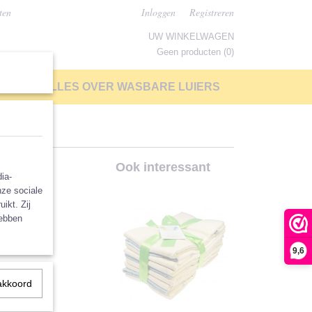
ten
Inloggen
Registreren
UW WINKELWAGEN
Geen producten
(0)
LP
ALLES OVER WASBARE LUIERS
tjes,
Ook interessant
ia-
nze sociale
ikt. Zij
hebben
9,6
akkoord