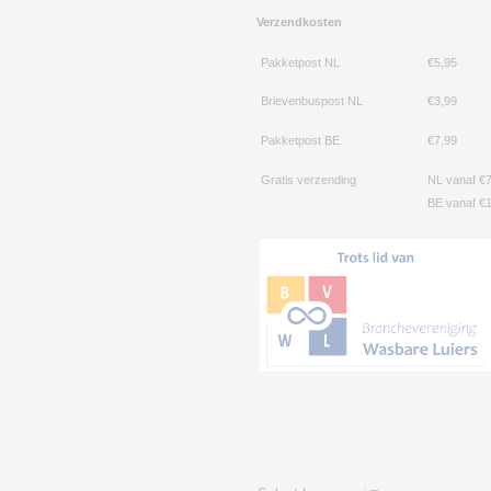
Verzendkosten
Pakketpost NL
€5,95
Brievenbuspost NL
€3,99
Pakketpost BE
€7,99
Gratis verzending
NL vanaf €
BE vanaf €1