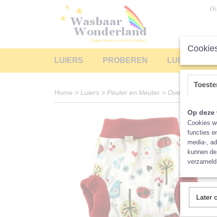
Ov
Cookies
LUIERS
PROBEREN
LUIERS LEA
Toest
Home
>
Luiers
>
Peuter en kleuter
>
Overbroekjes
>
Op deze 
Cookies wo
functies e
media-, ad
kunnen dez
verzameld 
Later 