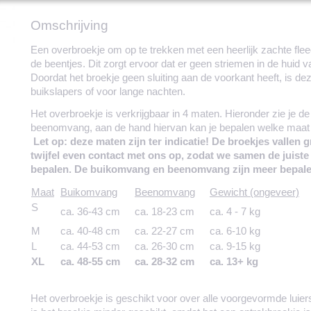
Omschrijving
Een overbroekje om op te trekken met een heerlijk zachte flee
de beentjes. Dit zorgt ervoor dat er geen striemen in de huid 
Doordat het broekje geen sluiting aan de voorkant heeft, is de
buikslapers of voor lange nachten.
Het overbroekje is verkrijgbaar in 4 maten. Hieronder zie je de
beenomvang, aan de hand hiervan kan je bepalen welke maat je
Let op: deze maten zijn ter indicatie! De broekjes vallen 
twijfel even contact met ons op, zodat we samen de juist
bepalen. De buikomvang en beenomvang zijn meer bepale
Maat
Buikomvang
Beenomvang
Gewicht (ongeveer)
S
ca. 36-43 cm
ca. 18-23 cm
ca. 4 - 7 kg
M
ca. 40-48 cm
ca. 22-27 cm
ca. 6-10 kg
L
ca. 44-53 cm
ca. 26-30 cm
ca. 9-15 kg
XL
ca. 48-55 cm
ca. 28-32 cm
ca. 13+ kg
Het overbroekje is geschikt voor over alle voorgevormde luier