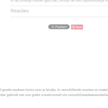
is het broekje minder geschikt, omdat het een optrekbroekje is
Reacties
Save
 goede wasbare luiers voor je kindje. In verschillende soorten en mate
dan gebruik van ons gratis e-mailconsult via consult@wasbaarwonderl