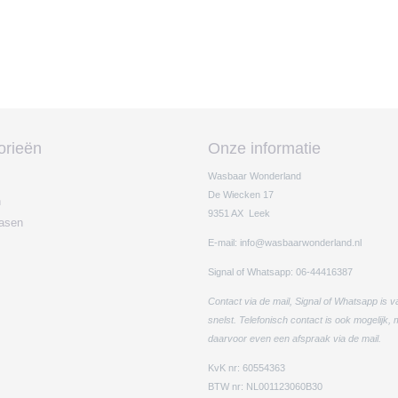
orieën
Onze informatie
Wasbaar Wonderland
De Wiecken 17
n
9351 AX Leek
easen
E-mail: info@wasbaarwonderland.nl
Signal of Whatsapp: 06-44416387
Contact via de mail, Signal of Whatsapp is v
snelst. Telefonisch contact is ook mogelijk,
daarvoor even een afspraak via de mail.
KvK nr: 60554363
BTW nr: NL001123060B30