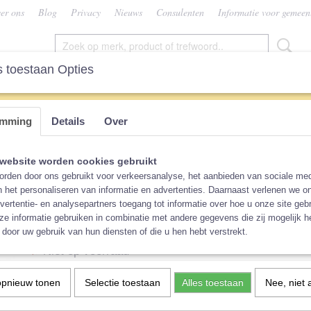
er ons
Blog
Privacy
Nieuws
Consulenten
Informatie voor gemeen
 toestaan Opties
SEN
VROUW
CONSULENTEN
KEUZEHU
emming
Details
Over
Hu Da optrekbroekje Kevertjes, maat XL
Hu Da optrekbroekje Kever
website worden cookies gebruikt
rden door ons gebruikt voor verkeersanalyse, het aanbieden van sociale med
maat XL
n het personaliseren van informatie en advertenties. Daarnaast verlenen we o
vertentie- en analysepartners toegang tot informatie over hoe u onze site gebru
e informatie gebruiken in combinatie met andere gegevens die zij mogelijk 
€ 16,90
(inclusief btw 21%)
door uw gebruik van hun diensten of die u hen hebt verstrekt.
Niet op voorraad
✘
Ontvang een mailtje zodra het product weer op voorraad is.
opnieuw tonen
Selectie toestaan
Alles toestaan
Nee, niet 
Verstuur