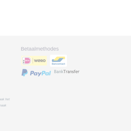
Betaalmethodes
aak het
 maak