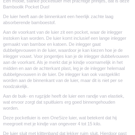
Een mooie, slanke pocketluier met prachtige printjes, dat is deze
Bamboolik Pocket Duo!
De luier heeft aan de binnenkant een heerlijk zachte laag
absorberende bamboestof.
Aan de voorkant van de luier zit een pocket, waar de inlegger
instoken kan worden. De luier komt inclusief een lange inlegger
gemaakt van bamboe en katoen. De inlegger gaat
dubbelgevouwen in de luier, waardoor je kan kiezen hoe je de
inlegger vouwt. Voor jongentjes kan je de inlegger dubbelvouwen
aan de voorkant. Als je merkt dat je kindje voornamelijk in het
midden en aan de achterkant plast, leg je de inlegger helemaal
dubbelgevouwen in de luier. De inlegger kan ook vastgeklikt
worden aan de binnenkant van de luier, maar dit is niet per se
noodzakelijk.
Aan de buik- en rugzijde heeft de luier een randje van elastiek,
wat ervoor zorgt dat spuitluiers erg goed binnengehouden
worden.
Deze pocketluier is een OneSize luier, wat betekent dat hij
meegroeit met je kindje van ongeveer 4 tot 15 kilo.
De luier sluit met klittenband dat lekker ruim sluit. Hierdoor past