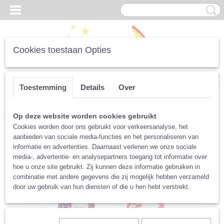
Cookies toestaan Opties
Inloggen
Registreren
UW WINKELWAGEN
Toestemming
Details
Over
Geen producten
(0)
Home
>
Luiers
>
Pockets / All-in-One
>
Bamboolik
>
Bamboolik
Op deze website worden cookies gebruikt
Pocket Duo, verschillende prints
Cookies worden door ons gebruikt voor verkeersanalyse, het
aanbieden van sociale media-functies en het personaliseren van
informatie en advertenties. Daarnaast verlenen we onze sociale
media-, advertentie- en analysepartners toegang tot informatie over
hoe u onze site gebruikt. Zij kunnen deze informatie gebruiken in
combinatie met andere gegevens die zij mogelijk hebben verzameld
door uw gebruik van hun diensten of die u hen hebt verstrekt.