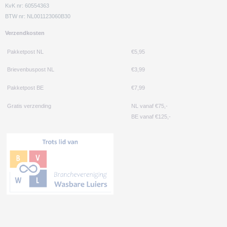
KvK nr: 60554363
BTW nr: NL001123060B30
Verzendkosten
Pakketpost NL
€5,95
Brievenbuspost NL
€3,99
Pakketpost BE
€7,99
Gratis verzending
NL vanaf €75,-
BE vanaf €125,-