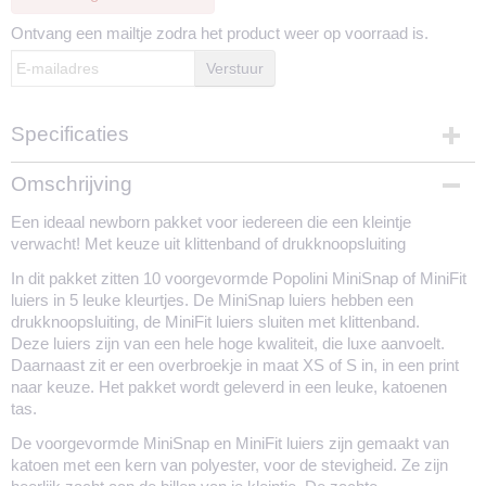
Ontvang een mailtje zodra het product weer op voorraad is.
Verstuur
Specificaties
Productcode
Omschrijving
194-2268
Een ideaal newborn pakket voor iedereen die een kleintje
Materiaal luiers
verwacht! Met keuze uit klittenband of drukknoopsluiting
85% katoen, 15% polyester
Materiaal overbroekjes
In dit pakket zitten 10 voorgevormde Popolini MiniSnap of MiniFit
100% PUL
luiers in 5 leuke kleurtjes. De MiniSnap luiers hebben een
Maatvoering
drukknoopsluiting, de MiniFit luiers sluiten met klittenband.
MiniSnap: 2-8 kilo, MaxiSnap: 3,5 - 15 kilo
Deze luiers zijn van een hele hoge kwaliteit, die luxe aanvoelt.
Daarnaast zit er een overbroekje in maat XS of S in, in een print
Sluiting luiers
naar keuze. Het pakket wordt geleverd in een leuke, katoenen
Drukknoopjes
tas.
Sluiting overbroekjes
Klittenband
De voorgevormde MiniSnap en MiniFit luiers zijn gemaakt van
Droogtijd gemiddeld
katoen met een kern van polyester, voor de stevigheid. Ze zijn
Minder dan 1 dag