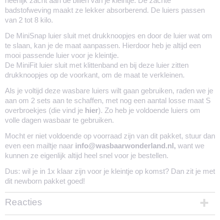
heerlijk zacht aan de billen van je kleintje. De zachte
badstofweving maakt ze lekker absorberend. De luiers passen
Ontworpen in
van 2 tot 8 kilo.
Oostenrijk
Geproduceerd in
De MiniSnap luier sluit met drukknoopjes en door de luier wat om
Hongarije
te slaan, kan je de maat aanpassen. Hierdoor heb je altijd een
mooi passende luier voor je kleintje.
De MiniFit luier sluit met klittenband en bij deze luier zitten
drukknoopjes op de voorkant, om de maat te verkleinen.
Als je voltijd deze wasbare luiers wilt gaan gebruiken, raden we je
aan om 2 sets aan te schaffen, met nog een aantal losse maat S
overbroekjes (die vind je
hier
). Zo heb je voldoende luiers om
volle dagen wasbaar te gebruiken.
Mocht er niet voldoende op voorraad zijn van dit pakket, stuur dan
even een mailtje naar
info@wasbaarwonderland.nl,
want we
kunnen ze eigenlijk altijd heel snel voor je bestellen.
Dus: wil je in 1x klaar zijn voor je kleintje op komst? Dan zit je met
dit newborn pakket goed!
Reacties