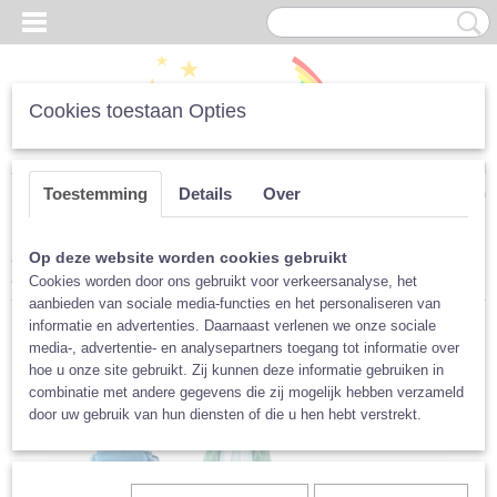
Cookies toestaan Opties
Inloggen
Registreren
UW WINKELWAGEN
Toestemming
Details
Over
Geen producten
(0)
Home
>
Luiers
>
Tweedelig
>
Meegroeiluiers
>
Popolini Ultrafit en
Op deze website worden cookies gebruikt
Minifit
>
Voordeel Newborn Pakket Popolini MiniSnap of MiniFit
Cookies worden door ons gebruikt voor verkeersanalyse, het
aanbieden van sociale media-functies en het personaliseren van
informatie en advertenties. Daarnaast verlenen we onze sociale
media-, advertentie- en analysepartners toegang tot informatie over
hoe u onze site gebruikt. Zij kunnen deze informatie gebruiken in
combinatie met andere gegevens die zij mogelijk hebben verzameld
door uw gebruik van hun diensten of die u hen hebt verstrekt.