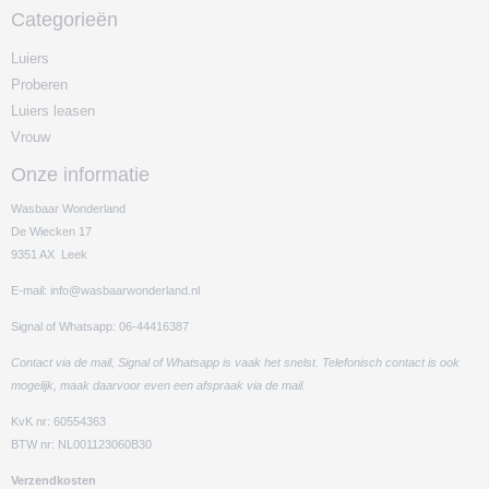
Categorieën
Luiers
Proberen
Luiers leasen
Vrouw
Onze informatie
Wasbaar Wonderland
De Wiecken 17
9351 AX Leek
E-mail: info@wasbaarwonderland.nl
Signal of Whatsapp: 06-44416387
Contact via de mail, Signal of Whatsapp is vaak het snelst. Telefonisch contact is ook
mogelijk, maak daarvoor even een afspraak via de mail.
KvK nr: 60554363
BTW nr: NL001123060B30
Verzendkosten