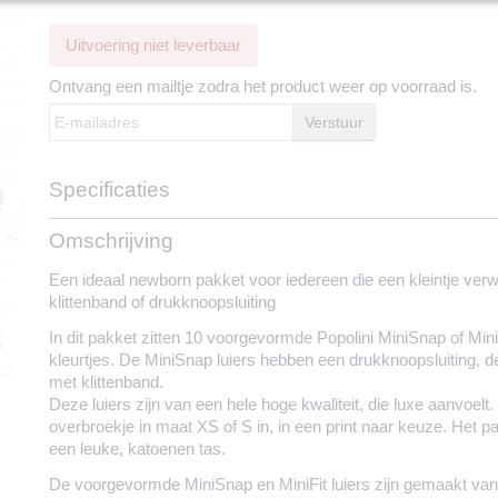
Uitvoering niet leverbaar
Ontvang een mailtje zodra het product weer op voorraad is.
Verstuur
Specificaties
Productcode
194-2268
Omschrijving
Materiaal luiers
85% katoen, 15% po
Materiaal overbroekjes
100% PUL
Een ideaal newborn pakket voor iedereen die een kleintje verw
Maatvoering
MiniSnap: 2-8 kilo, 
klittenband of drukknoopsluiting
Sluiting luiers
Drukknoopjes
In dit pakket zitten 10 voorgevormde Popolini MiniSnap of MiniF
Sluiting overbroekjes
Klittenband
kleurtjes. De MiniSnap luiers hebben een drukknoopsluiting, de 
Droogtijd gemiddeld
Minder dan 1 dag
met klittenband.
Ontworpen in
Oostenrijk
Deze luiers zijn van een hele hoge kwaliteit, die luxe aanvoelt.
Geproduceerd in
Hongarije
overbroekje in maat XS of S in, in een print naar keuze. Het p
een leuke, katoenen tas.
De voorgevormde MiniSnap en MiniFit luiers zijn gemaakt va