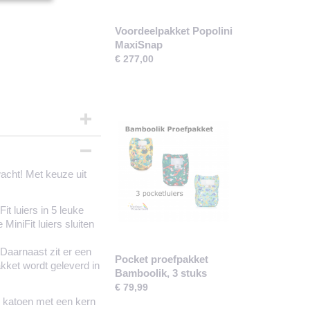
Voordeelpakket Popolini
MaxiSnap
€ 277,00
lyester
acht! Met keuze uit
MaxiSnap: 3,5 - 15 kilo
it luiers in 5 leuke
MiniFit luiers sluiten
 Daarnaast zit er een
Pocket proefpakket
akket wordt geleverd in
Bamboolik, 3 stuks
€ 79,99
n katoen met een kern