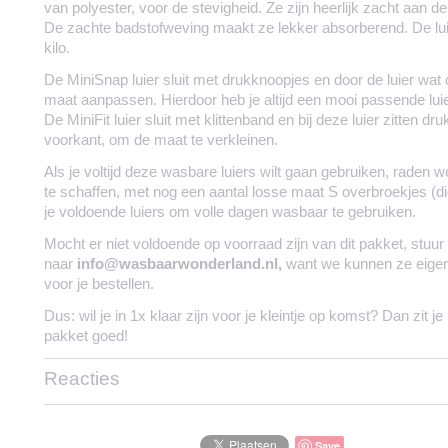
van polyester, voor de stevigheid. Ze zijn heerlijk zacht aan de b
De zachte badstofweving maakt ze lekker absorberend. De lui
kilo.
De MiniSnap luier sluit met drukknoopjes en door de luier wat 
maat aanpassen. Hierdoor heb je altijd een mooi passende luier 
De MiniFit luier sluit met klittenband en bij deze luier zitten d
voorkant, om de maat te verkleinen.
Als je voltijd deze wasbare luiers wilt gaan gebruiken, raden 
te schaffen, met nog een aantal losse maat S overbroekjes (di
je voldoende luiers om volle dagen wasbaar te gebruiken.
Mocht er niet voldoende op voorraad zijn van dit pakket, stuur
naar
info@wasbaarwonderland.nl,
want we kunnen ze eigenli
voor je bestellen.
Dus: wil je in 1x klaar zijn voor je kleintje op komst? Dan zit j
pakket goed!
Reacties
Save