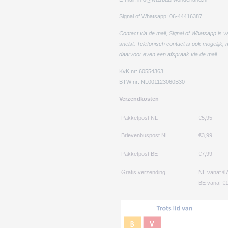
Signal of Whatsapp: 06-44416387
Contact via de mail, Signal of Whatsapp is v
snelst. Telefonisch contact is ook mogelijk,
daarvoor even een afspraak via de mail.
KvK nr: 60554363
BTW nr: NL001123060B30
Verzendkosten
Pakketpost NL
€5,95
Brievenbuspost NL
€3,99
Pakketpost BE
€7,99
Gratis verzending
NL vanaf €
BE vanaf €1