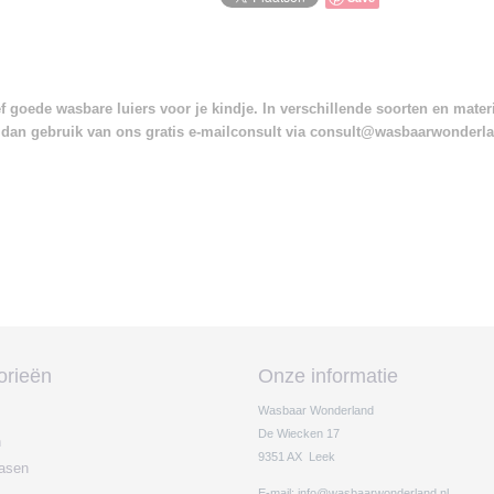
 goede wasbare luiers voor je kindje. In verschillende soorten en mate
dan gebruik van ons gratis e-mailconsult via consult@wasbaarwonderl
orieën
Onze informatie
Wasbaar Wonderland
De Wiecken 17
n
9351 AX Leek
easen
E-mail: info@wasbaarwonderland.nl