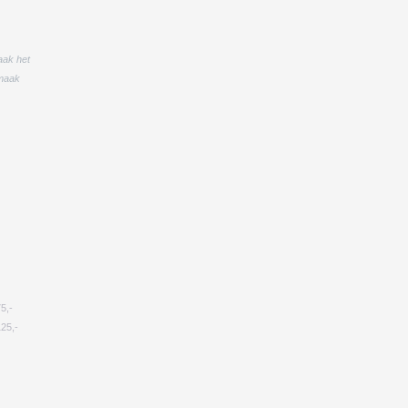
aak het
 maak
75,-
25,-