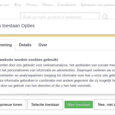
er ons
Blog
Privacy
Nieuws
Consulenten
Informatie voor gemeen
 toestaan Opties
SEN
VROUW
CONSULENTEN
KEUZEHU
emming
Details
Over
rn Pakket Popolini MiniSnap of MiniFit
Voordeel Newborn Pakket 
website worden cookies gebruikt
rden door ons gebruikt voor verkeersanalyse, het aanbieden van sociale med
MiniSnap of MiniFit
n het personaliseren van informatie en advertenties. Daarnaast verlenen we o
vertentie- en analysepartners toegang tot informatie over hoe u onze site gebru
e informatie gebruiken in combinatie met andere gegevens die zij mogelijk 
€ 175,00
(inclusief btw 21%)
door uw gebruik van hun diensten of die u hen hebt verstrekt.
Niet op voorraad
✘
Print en maat overbroekje
Sluiting luiers
opnieuw tonen
Selectie toestaan
Alles toestaan
Nee, niet 