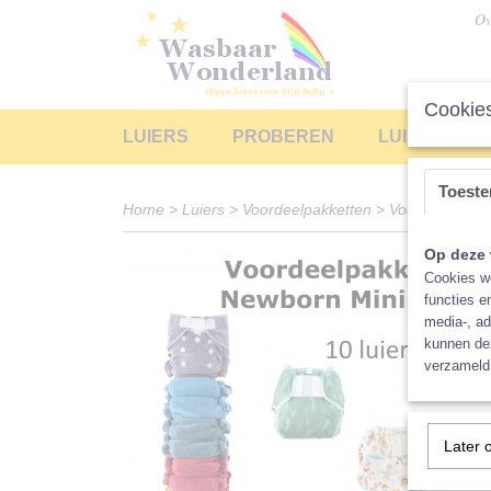
Ov
Cookies
LUIERS
PROBEREN
LUIERS LEA
Toest
Home
>
Luiers
>
Voordeelpakketten
>
Voordeel Newbo
Op deze 
Cookies wo
functies e
media-, ad
kunnen dez
verzameld 
Later 