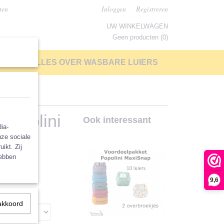
ten
Inloggen
Registreren
UW WINKELWAGEN
Geen producten
(0)
LP
ALLES OVER WASBARE LUIERS
Popolini
Ook interessant
ia-
nze sociale
ikt. Zij
hebben
9,6
akkoord