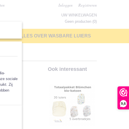
ten
Inloggen
Registreren
UW WINKELWAGEN
Geen producten
(0)
LP
ALLES OVER WASBARE LUIERS
 5x
Ook interessant
ia-
nze sociale
ikt. Zij
hebben
9,6