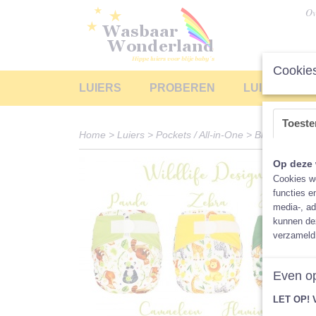
Ov
Cookies
LUIERS
PROBEREN
LUIERS LEA
Toest
Home
>
Luiers
>
Pockets / All-in-One
>
Blümchen All
Op deze 
Cookies wo
functies e
media-, ad
kunnen dez
verzameld 
Even op
LET OP! 