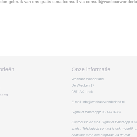
dan gebruik van ons gratis e-mailconsult via consult@wasbaarwonderl
orieën
Onze informatie
Wasbaar Wonderland
De Wiecken 17
n
9351 AX Leek
easen
E-mail: info@wasbaarwonderland.nl
Signal of Whatsapp: 06-44416387
Contact via de mail, Signal of Whatsapp is v
snelst. Telefonisch contact is ook mogelijk,
daarvoor even een afspraak via de mail.