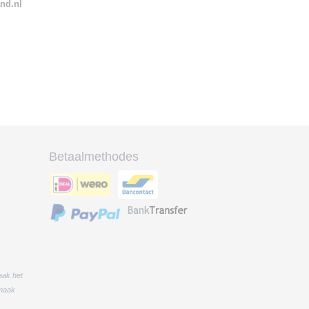
and.nl
Betaalmethodes
aak het
 maak