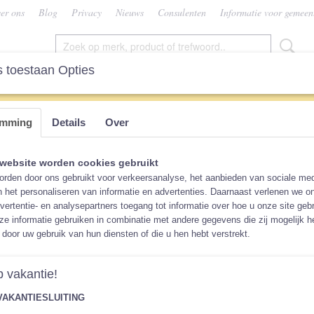
er ons
Blog
Privacy
Nieuws
Consulenten
Informatie voor gemeen
 toestaan Opties
SEN
VROUW
CONSULENTEN
KEUZEHU
emming
Details
Over
-in-One
>
All-in-One Voordeelpakket: 5x Blümchen All-in-One
All-in-One Voordeelpakket:
website worden cookies gebruikt
rden door ons gebruikt voor verkeersanalyse, het aanbieden van sociale med
Blümchen All-in-One
n het personaliseren van informatie en advertenties. Daarnaast verlenen we o
vertentie- en analysepartners toegang tot informatie over hoe u onze site gebru
e informatie gebruiken in combinatie met andere gegevens die zij mogelijk 
€ 69,95
(inclusief btw 21%)
door uw gebruik van hun diensten of die u hen hebt verstrekt.
Niet op voorraad
✘
 vakantie!
Sluiting
VAKANTIESLUITING