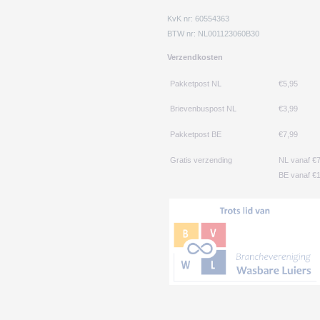
KvK nr: 60554363
BTW nr: NL001123060B30
Verzendkosten
Pakketpost NL
€5,95
Brievenbuspost NL
€3,99
Pakketpost BE
€7,99
Gratis verzending
NL vanaf €
BE vanaf €1