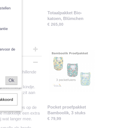
stellen
Totaalpakket Bio-
katoen, Blümchen
€ 265,00
antie
iervoor de
 PUL buitenzijde
crovezel kern
al een verschillende
ilo
Ok
roeit met je kindje.
optie. Alles zit aan
akkoord
Pocket proefpakket
e drukknoopjes op de
Bamboolik, 3 stuks
je makkelijk een extra
j wat langer mee.
€ 79,99
 smalle als brede