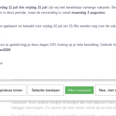
rdag 11 juli t/m vrijdag 31 juli
zijn wij niet bereikbaar vanwege vakantie. Be
Uitvoering niet leverbaar
n in deze periode, maar de verzending is vanaf
maandag 3 augustus
.
Ontvang een mailtje zodra het product weer op voorraad is.
en geplaatst en betaald voor vrijdag 10 juli om 15.00u worden nog voor de vak
Verstuur
.
Specificaties
oor je geduld krijg je deze dagen 10% korting op je hele bestelling. Gebruik h
er2026
'
Productcode
1657-2349
Omschrijving
Materiaal
Bamboe, polyester,
r!
Binnenkant
Bamboe met een mi
Dit pakket bestaat uit 5 Blümchen All-in-One luiers met allema
Maat
OneSize, 3 t/m 16 k
print.
Droogtijd, gemiddeld
Gemiddeld (1 dag)
De Blümchen All-in-One luier is een luier uit één stuk, die meeg
Overbroekje nodig?
Nee
Zoek je een luier die je makkelijk om doet, dan is dit een mooie 
Ontworpen in
Oostenrijk
elkaar, dus je hebt geen losse onderdelen.
opnieuw tonen
Selectie toestaan
Alles toestaan
Nee, niet 
Geproduceerd in
China
De luier past van 4 tot 16 kilo en je kan hem verstellen met d
voorkant. Voor oudere kindjes of kindjes die veel plassen kan 
inlegger toevoegen. Zo neemt de luier meer vocht op en kan hi
De sluiting is heel ruim en past daardoor makkelijk voor zowel