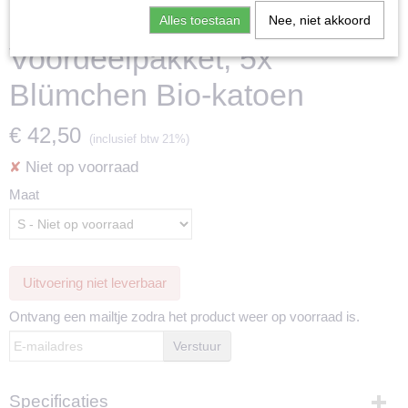
Blümchen Bio-katoen
Alles toestaan
Nee, niet akkoord
Voordeelpakket, 5x
Blümchen Bio-katoen
€ 42,50
(inclusief btw 21%)
Niet op voorraad
✘
Maat
Uitvoering niet leverbaar
Ontvang een mailtje zodra het product weer op voorraad is.
Verstuur
Specificaties