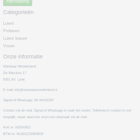
Herroeping
Categorieën
Luiers
Proberen
Luiers leasen
Vrouw
Onze informatie
Wasbaar Wonderland
De Wiecken 17
9351 AX Leek
E-mail: info@wasbaarwonderland.nl
Signal of Whatsapp: 06-44416387
Contact via de mail, Signal of Whatsapp is vaak het snelst. Telefonisch contact is ook
mogelijk, maak daarvoor even een afspraak via de mail.
KvK nr: 60554363
BTW nr: NL001123060B30