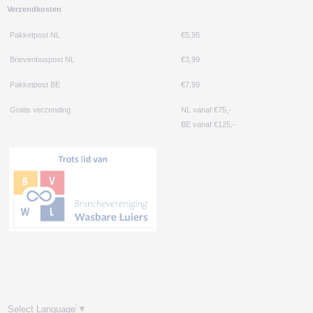
Verzendkosten
Pakketpost NL
€5,95
Brievenbuspost NL
€3,99
Pakketpost BE
€7,99
Gratis verzending
NL vanaf €75,-
BE vanaf €125,-
Select Language
▼