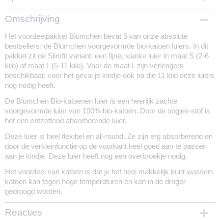
Productcode
Omschrijving
1319-1891
Het voordeelpakket Blümchen bevat 5 van onze absolute
Materiaal luiers
bestsellers: de Blümchen voorgevormde bio-katoen luiers. In dit
100% bio-katoen
pakket zit de Slimfit variant: een fijne, slanke luier in maat S (2-6
Materiaal overbroekjes
kilo) of maat L (5-11 kilo). Voor de maat L zijn verlengers
100% PUL
beschikbaar, voor het geval je kindje ook na die 11 kilo deze luiers
Sluiting
nog nodig heeft.
Drukknoopjes
De Blümchen Bio-katoenen luier is een heerlijk zachte
Maatvoering
voorgevormde luier van 100% bio-katoen. Door de oogjes-stof is
Sized: maat S en L
het een ontzettend absorberende luier.
Gemiddelde droogtijd
1 dag
Deze luier is heel flexibel en all-round. Ze zijn erg absorberend en
Ontworpen in
door de verkleinfunctie op de voorkant heel goed aan te passen
Oostenrijk
aan je kindje. Deze luier heeft nog een overbroekje nodig.
Geproduceerd in
Het voordeel van katoen is dat je het heel makkelijk kunt wassen:
Pakistan (luiers) en Turkije (overbroekjes)
katoen kan tegen hoge temperaturen en kan in de droger
gedroogd worden.
Reacties