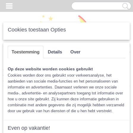
Cookies toestaan Opties
Inloggen
Registreren
UW WINKELWAGEN
Toestemming
Details
Over
Geen producten
(0)
Home
>
Luiers
>
Tweedelig
>
Meegroeiluiers
>
Blümchen Bio-
Op deze website worden cookies gebruikt
katoen
>
Blümchen Bio-katoen Voordeelpakket, 5x Blümchen Bio-
Cookies worden door ons gebruikt voor verkeersanalyse, het
katoen
aanbieden van sociale media-functies en het personaliseren van
informatie en advertenties. Daarnaast verlenen we onze sociale
media-, advertentie- en analysepartners toegang tot informatie over
hoe u onze site gebruikt. Zij kunnen deze informatie gebruiken in
combinatie met andere gegevens die zij mogelijk hebben verzameld
door uw gebruik van hun diensten of die u hen hebt verstrekt.
Even op vakantie!