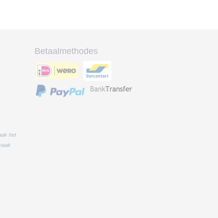
Betaalmethodes
aak het
 maak