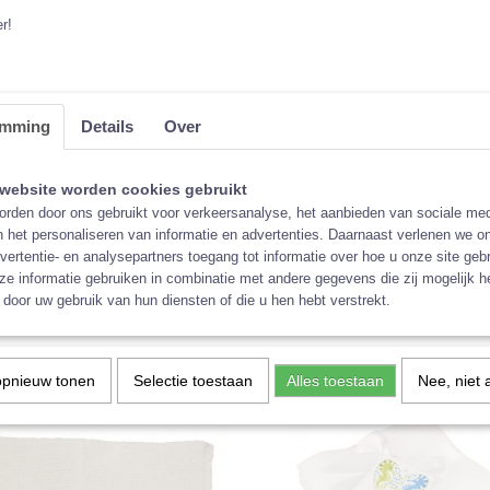
r!
emming
Details
Over
website worden cookies gebruikt
rden door ons gebruikt voor verkeersanalyse, het aanbieden van sociale med
n het personaliseren van informatie en advertenties. Daarnaast verlenen we o
n inlegvellen, rol van 100
Inlegvellen Little Lamb, rol va
vertentie- en analysepartners toegang tot informatie over hoe u onze site gebru
vellen van Blümchen zijn zijdezacht
Deze inlegvellen van Little Lamb zitt
vellen
en…
een rol van 100…
e informatie gebruiken in combinatie met andere gegevens die zij mogelijk 
door uw gebruik van hun diensten of die u hen hebt verstrekt.
€ 6,99
opnieuw tonen
Selectie toestaan
Alles toestaan
Nee, niet 