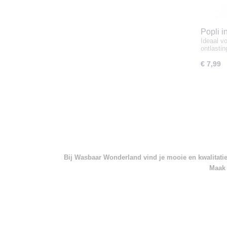
Popli i
Ideaal v
ontlasti
€ 7,99
Bij Wasbaar Wonderland vind je mooie en kwalitatief
Maak 