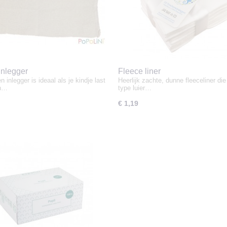
inlegger
Fleece liner
n inlegger is ideaal als je kindje last
Heerlijk zachte, dunne fleeceliner die 
an…
type luier…
€ 1,19