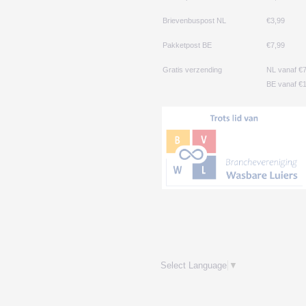
Brievenbuspost NL
€3,99
Pakketpost BE
€7,99
Gratis verzending
NL vanaf €
BE vanaf €1
Select Language
▼