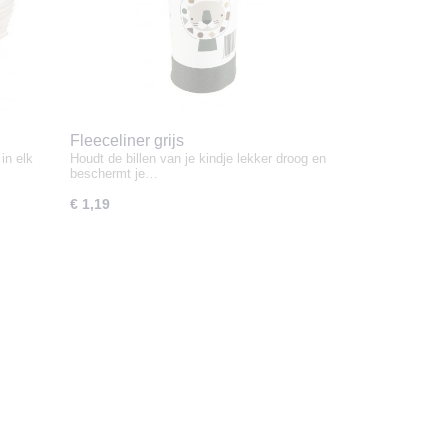
Fleeceliner grijs
in elk
Houdt de billen van je kindje lekker droog en
beschermt je…
€ 1,19