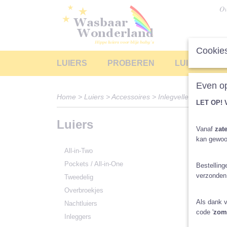
Ov
Cookies
LUIERS
PROBEREN
LUIERS LEA
Even op
Home
>
Luiers
>
Accessoires
>
Inlegvelletjes
LET OP! 
Luiers
Inle
Vanaf
zate
kan gewoo
Inlegve
All-in-Two
Je hebt 
van je k
Pockets / All-in-One
Bestelling
verzonden
Tweedelig
Sortee
Overbroekjes
Als dank v
Nachtluiers
code '
zom
Inleggers