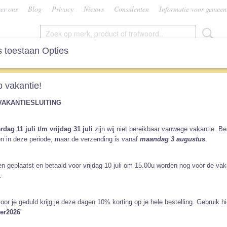
er ons
Blog
Privacy
Nieuws
Consulenten
Informatie voor gemeen
 toestaan Opties
SEN
VROUW
CONSULENTEN
KEUZEHU
 vakantie!
VAKANTIESLUITING
gvellen
rdag 11 juli t/m vrijdag 31 juli
zijn wij niet bereikbaar vanwege vakantie. Be
n in deze periode, maar de verzending is vanaf
maandag 3 augustus
.
llen zijn handig om de luier te beschermen, om de ontlasting op te 
deze in de wegwerpvariant (inlegvellen) of een wasbare variant (fleecel
indje droog te houden in de luier. Fleece blijft namelijk droog aanvoel
en geplaatst en betaald voor vrijdag 10 juli om 15.00u worden nog voor de vak
.
r op:
oor je geduld krijg je deze dagen 10% korting op je hele bestelling. Gebruik h
er2026
'