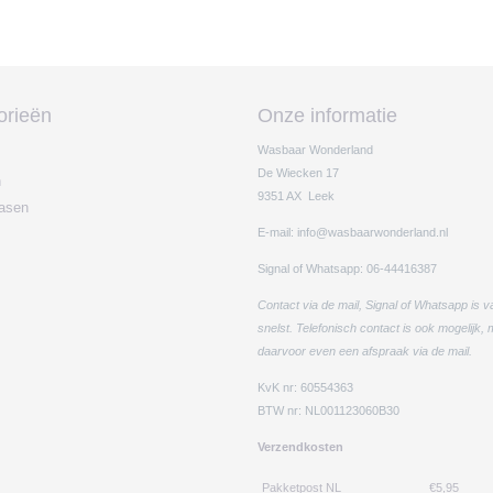
orieën
Onze informatie
Wasbaar Wonderland
De Wiecken 17
n
9351 AX Leek
easen
E-mail: info@wasbaarwonderland.nl
Signal of Whatsapp: 06-44416387
Contact via de mail, Signal of Whatsapp is v
snelst. Telefonisch contact is ook mogelijk,
daarvoor even een afspraak via de mail.
KvK nr: 60554363
BTW nr: NL001123060B30
Verzendkosten
Pakketpost NL
€5,95