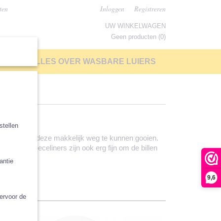
ten
Inloggen
Registreren
UW WINKELWAGEN
Geen producten
(0)
LP
ALLES OVER WASBARE LUIERS
stellen
vangen en om deze makkelijk weg te kunnen gooien.
iners). Fleeceliners zijn ook erg fijn om de billen
en.
antie
9,6
iervoor de