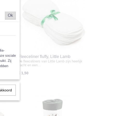
Ok
ia-
nze sociale
n 100
Fleeceliner fluffy, Little Lamb
ikt. Zij
en op
De fleeceliners van Little Lamb zijn heerlijk
zacht en een…
hebben
€ 1,50
akkoord