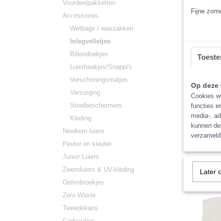
Voordeelpakketten
Fijne zome
Accessoires
Wetbags / waszakken
Inlegvelletjes
Billendoekjes
Toest
Luierhaakjes/Snappi's
Verschoningsmatjes
Op deze 
Verzorging
Cookies wo
Stoelbeschermers
functies e
Blümche
media-, ad
De inleg
vellen
Kleding
en hebb
kunnen dez
Newborn luiers
verzameld 
€ 4,90
Peuter en kleuter
Junior Luiers
Zwemluiers & UV-kleding
Later 
Oefenbroekjes
Zero Waste
Tweedekans
Cadeautjes