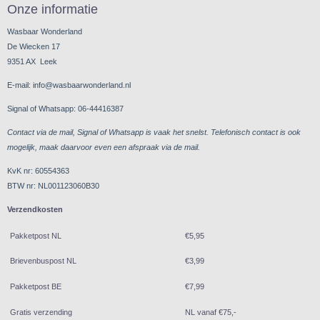
Onze informatie
Wasbaar Wonderland
De Wiecken 17
9351 AX Leek
E-mail: info@wasbaarwonderland.nl
Signal of Whatsapp: 06-44416387
Contact via de mail, Signal of Whatsapp is vaak het snelst. Telefonisch contact is ook
mogelijk, maak daarvoor even een afspraak via de mail.
KvK nr: 60554363
BTW nr: NL001123060B30
Verzendkosten
Pakketpost NL
€5,95
Brievenbuspost NL
€3,99
Pakketpost BE
€7,99
Gratis verzending
NL vanaf €75,-