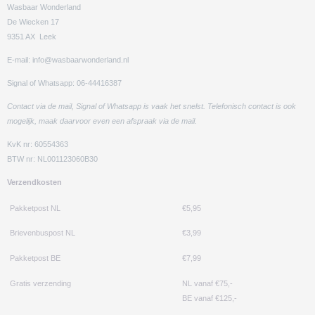
Wasbaar Wonderland
De Wiecken 17
9351 AX Leek
E-mail: info@wasbaarwonderland.nl
Signal of Whatsapp: 06-44416387
Contact via de mail, Signal of Whatsapp is vaak het snelst. Telefonisch contact is ook
mogelijk, maak daarvoor even een afspraak via de mail.
KvK nr: 60554363
BTW nr: NL001123060B30
Verzendkosten
Pakketpost NL
€5,95
Brievenbuspost NL
€3,99
Pakketpost BE
€7,99
Gratis verzending
NL vanaf €75,-
BE vanaf €125,-