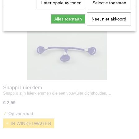
Later opnieuw tonen
Selectie toestaan
Alles toestaan
Nee, niet akkoord
Snappi Luierklem
Snappi's zijn luierklemmen die een vouwluier dichthouden,…
€ 2,99
✓
Op voorraad
IN WINKELWAGEN