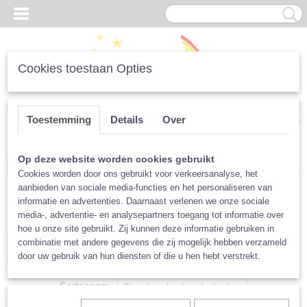
Cookies toestaan Opties
Inloggen
Registreren
UW WINKELWAGEN
Toestemming
Details
Over
Geen producten
(0)
Home
>
Luiers
>
Accessoires
>
Luierhaakjes/Snappi's
Op deze website worden cookies gebruikt
Cookies worden door ons gebruikt voor verkeersanalyse, het
aanbieden van sociale media-functies en het personaliseren van
Luierhaakjes
informatie en advertenties. Daarnaast verlenen we onze sociale
media-, advertentie- en analysepartners toegang tot informatie over
Luierhaakjes worden gebruikt om vouwluiers om je kindje vast te
hoe u onze site gebruikt. Zij kunnen deze informatie gebruiken in
zetten. Op deze manier maak je van een prefold of een hydrofiel
combinatie met andere gegevens die zij mogelijk hebben verzameld
een volwaardige luier. Altijd handig om in huis te hebben, omdat je
door uw gebruik van hun diensten of die u hen hebt verstrekt.
op deze manier van elke doek een luier kan maken.
Sorteer op: