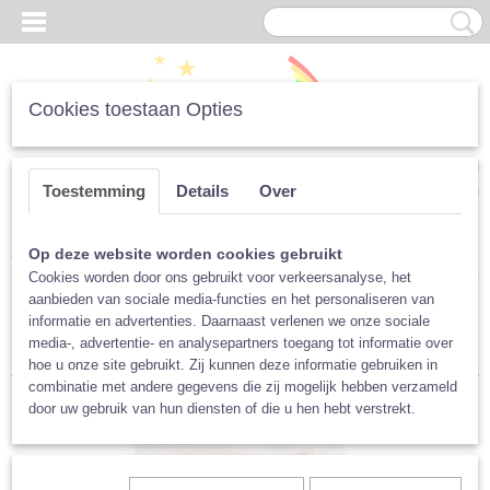
Cookies toestaan Opties
Inloggen
Registreren
UW WINKELWAGEN
Toestemming
Details
Over
Geen producten
(0)
Home
>
Luiers
>
Per Merk
>
Little Lamb
>
Luiers
Op deze website worden cookies gebruikt
Cookies worden door ons gebruikt voor verkeersanalyse, het
aanbieden van sociale media-functies en het personaliseren van
Sorteer op:
informatie en advertenties. Daarnaast verlenen we onze sociale
media-, advertentie- en analysepartners toegang tot informatie over
hoe u onze site gebruikt. Zij kunnen deze informatie gebruiken in
combinatie met andere gegevens die zij mogelijk hebben verzameld
door uw gebruik van hun diensten of die u hen hebt verstrekt.