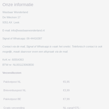
Onze informatie
Wasbaar Wonderland
De Wiecken 17
9351 AX Leek
E-mail: info@wasbaarwonderland.nl
Signal of Whatsapp: 06-44416387
Contact via de mail, Signal of Whatsapp is vaak het snelst. Telefonisch contact is ook
mogelijk, maak daarvoor even een afspraak via de mail.
KvK nr: 60554363
BTW nr: NL001123060B30
Verzendkosten
Pakketpost NL
€5,95
Brievenbuspost NL
€3,99
Pakketpost BE
€7,99
Gratis verzending
NL vanaf €75,-